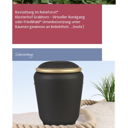
Bestattung im RuheForst°
Klosterhof Grabhorn -
Virtueller Rundgang
oder
FriedWald
° Urnenbeisetzung unter
Bäumen gewinnen an Beliebtheit.
...(mehr)
Seebestattung